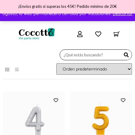
¡Envíos gratis si superas los 45€! Pedido mínimo de 20€
¡Nos vamos de vacaciones! ATENCIÓN - Del día 31 de julio al 11 de
agosto, la web permanecerá cerrada por vacaciones.
Descartar