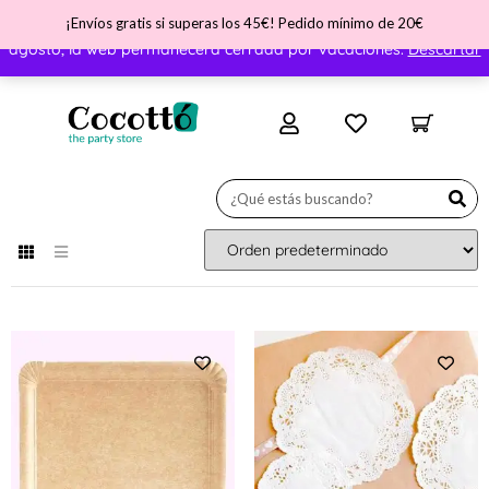
¡Envíos gratis si superas los 45€! Pedido mínimo de 20€
¡Nos vamos de vacaciones! ATENCIÓN - Del día 31 de julio al 11 de
agosto, la web permanecerá cerrada por vacaciones.
Descartar