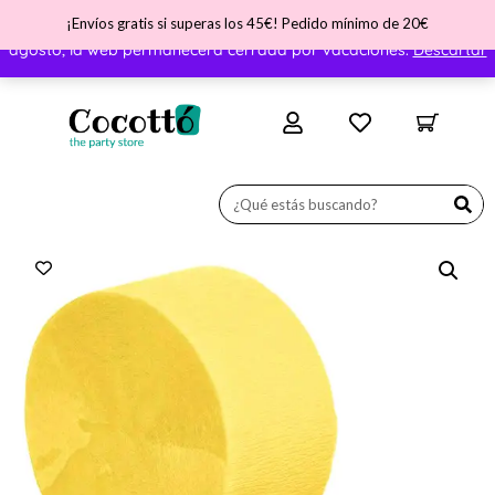
¡Envíos gratis si superas los 45€! Pedido mínimo de 20€
¡Nos vamos de vacaciones! ATENCIÓN - Del día 31 de julio al 11 de
agosto, la web permanecerá cerrada por vacaciones.
Descartar