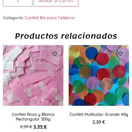
Añadir al carrito
Categoría:
Confeti Bio para Celebrar
Productos relacionados
Confeti Rosa y Blanco
Confeti Multicolor Grande 40g
Rectangular 300g
2,20
€
9,99
€
5,99
€