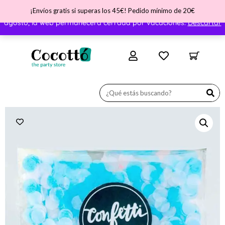
¡Envíos gratis si superas los 45€! Pedido mínimo de 20€
¡Nos vamos de vacaciones! ATENCIÓN - Del día 31 de julio al 11 de
agosto, la web permanecerá cerrada por vacaciones.
Descartar