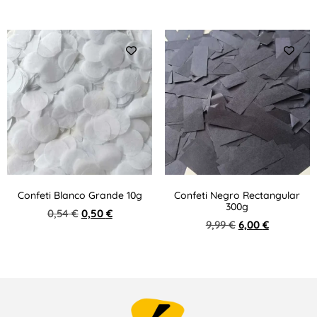
Confeti Blanco Grande 10g
Confeti Negro Rectangular
300g
0,54
€
0,50
€
9,99
€
6,00
€