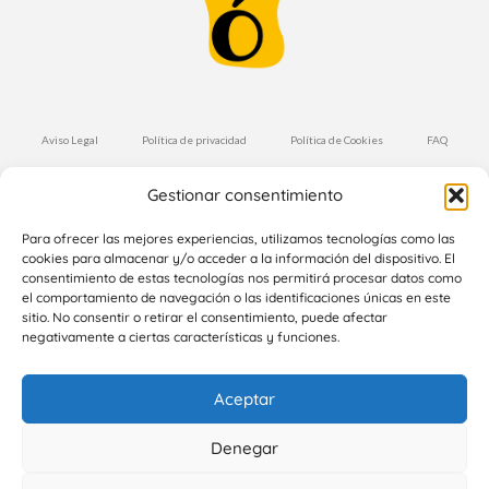
Aviso Legal
Política de privacidad
Política de Cookies
FAQ
Condiciones de Compra
Envíos y Devoluciones
Gestionar consentimiento
Suscríbete a nuestra Newsletter
Para ofrecer las mejores experiencias, utilizamos tecnologías como las
cookies para almacenar y/o acceder a la información del dispositivo. El
consentimiento de estas tecnologías nos permitirá procesar datos como
el comportamiento de navegación o las identificaciones únicas en este
Suscríbete
sitio. No consentir o retirar el consentimiento, puede afectar
negativamente a ciertas características y funciones.
Aceptar
Denegar
Copyright 2024 Cocottó. Todos los derechos reservados |
+34