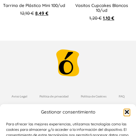
Tarrina de Plástico Mini 100/ud
Vasitos Cupcakes Blancos
10/ud
12,10
€
8,49
€
1,20
€
1,10
€
Aviso Legal
Política de privacidad
Política de Cookies
FAQ
Condiciones de Compra
Envíos y Devoluciones
Gestionar consentimiento
Suscríbete a nuestra Newsletter
Para ofrecer las mejores experiencias, utilizamos tecnologías como las
cookies para almacenar y/o acceder a la información del dispositivo. El
consentimiento de estas tecnologías nos permitirá procesar datos como