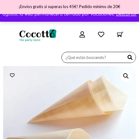
¡Envíos gratis si superas los 45€! Pedido mínimo de 20€
¡Nos vamos de vacaciones! ATENCIÓN - Del día 31 de julio al 11 de
agosto, la web permanecerá cerrada por vacaciones.
Descartar