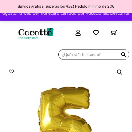
¡Envíos gratis si superas los 45€! Pedido mínimo de 20€
¡Nos vamos de vacaciones! ATENCIÓN - Del día 31 de julio al 11 de
agosto, la web permanecerá cerrada por vacaciones.
Descartar