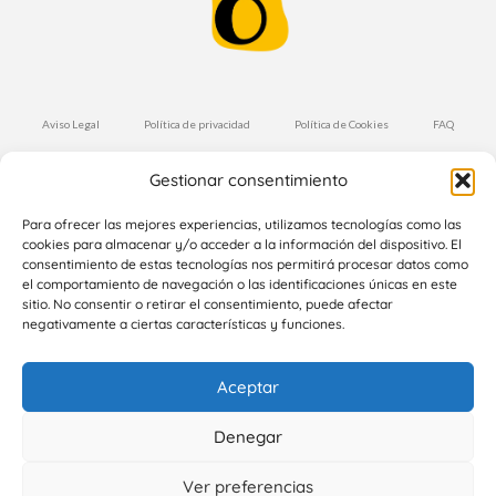
Aviso Legal
Política de privacidad
Política de Cookies
FAQ
Condiciones de Compra
Envíos y Devoluciones
Gestionar consentimiento
Suscríbete a nuestra Newsletter
Para ofrecer las mejores experiencias, utilizamos tecnologías como las
cookies para almacenar y/o acceder a la información del dispositivo. El
consentimiento de estas tecnologías nos permitirá procesar datos como
el comportamiento de navegación o las identificaciones únicas en este
Suscríbete
sitio. No consentir o retirar el consentimiento, puede afectar
negativamente a ciertas características y funciones.
Aceptar
Denegar
Copyright 2024 Cocottó. Todos los derechos reservados |
+34
Ver preferencias