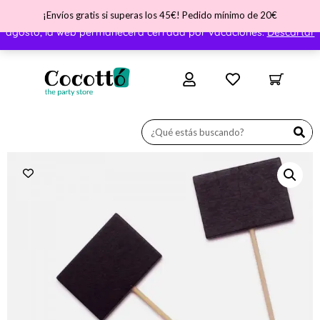
¡Envíos gratis si superas los 45€! Pedido mínimo de 20€
¡Nos vamos de vacaciones! ATENCIÓN - Del día 31 de julio al 11 de
agosto, la web permanecerá cerrada por vacaciones.
Descartar