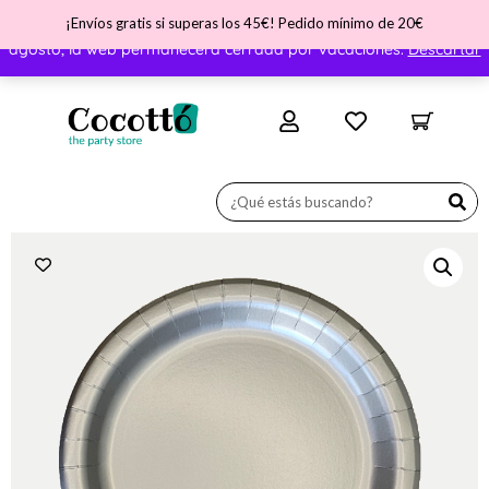
¡Envíos gratis si superas los 45€! Pedido mínimo de 20€
¡Nos vamos de vacaciones! ATENCIÓN - Del día 31 de julio al 11 de
agosto, la web permanecerá cerrada por vacaciones.
Descartar