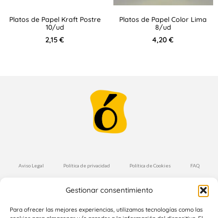
Platos de Papel Kraft Postre
Platos de Papel Color Lima
10/ud
8/ud
2,15
€
4,20
€
Aviso Legal
Política de privacidad
Política de Cookies
FAQ
Condiciones de Compra
Envíos y Devoluciones
Gestionar consentimiento
Suscríbete a nuestra Newsletter
Para ofrecer las mejores experiencias, utilizamos tecnologías como las