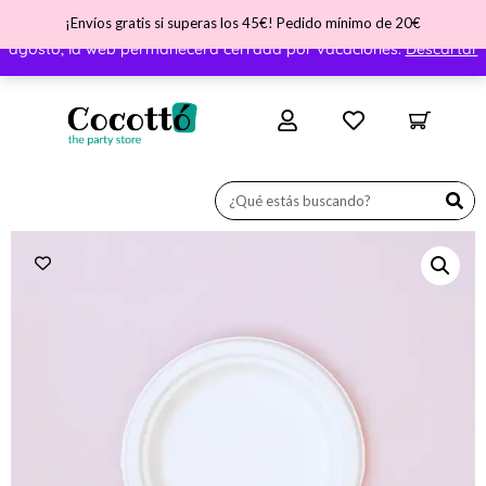
¡Envíos gratis si superas los 45€! Pedido mínimo de 20€
¡Nos vamos de vacaciones! ATENCIÓN - Del día 31 de julio al 11 de
agosto, la web permanecerá cerrada por vacaciones.
Descartar