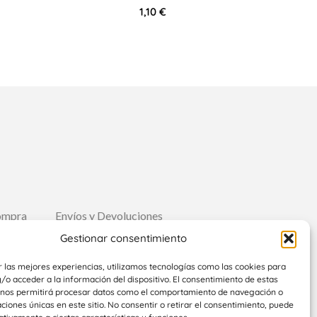
1,10
€
ompra
Envíos y Devoluciones
Gestionar consentimiento
Suscríbete
r las mejores experiencias, utilizamos tecnologías como las cookies para
o acceder a la información del dispositivo. El consentimiento de estas
 nos permitirá procesar datos como el comportamiento de navegación o
caciones únicas en este sitio. No consentir o retirar el consentimiento, puede