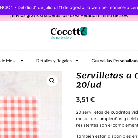
CIÓN - Del día 31 de julio al 11 de agosto, la web permanecerá ce
¡Envíos gratis si superas los 45 €! Pedido mínimo de 20€
 de Mesa
Detalles y Regalos
Guirnaldas Personalizad
Servilletas a
20/ud
3,51
€
20 servilletas de cuadritos vi
mesas de cumpleaños y celebra
resistentes son el complement
También están disponibles en 