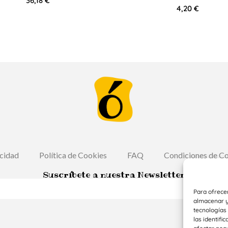
36,18
€
4,20
€
acidad
Política de Cookies
FAQ
Condiciones de C
Suscríbete a nuestra Newsletter
Para ofrece
almacenar y/
tecnologías
las identifi