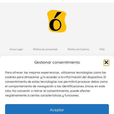
Aviso Legal
Política de privacidad
Política de Cookies
FAQ
Condiciones de Compra
Envíos y Devoluciones
Gestionar consentimiento
Suscríbete a nuestra Newsletter
Para ofrecer las mejores experiencias, utilizamos tecnologías como las
cookies para almacenar y/o acceder a la información del dispositivo. El
consentimiento de estas tecnologías nos permitirá procesar datos como
el comportamiento de navegación o las identificaciones únicas en este
Suscríbete
sitio. No consentir o retirar el consentimiento, puede afectar
negativamente a ciertas características y funciones.
Aceptar