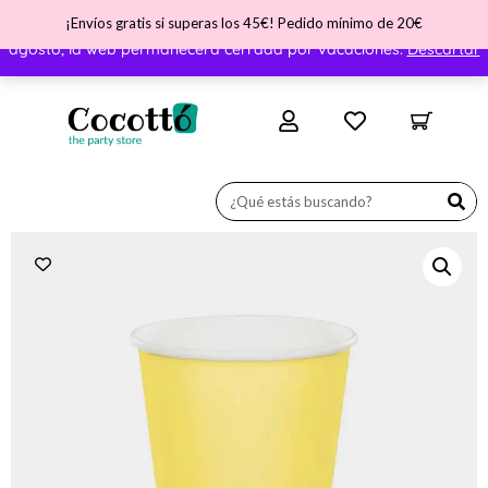
¡Envíos gratis si superas los 45€! Pedido mínimo de 20€
¡Nos vamos de vacaciones! ATENCIÓN - Del día 31 de julio al 11 de
agosto, la web permanecerá cerrada por vacaciones.
Descartar