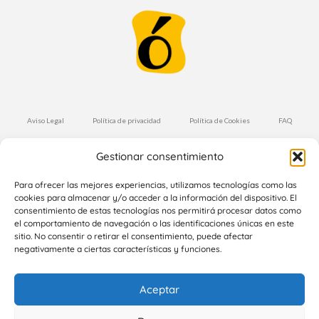
Aviso Legal
Política de privacidad
Política de Cookies
FAQ
Condiciones de Compra
Envíos y Devoluciones
Gestionar consentimiento
Suscríbete a nuestra Newsletter
Para ofrecer las mejores experiencias, utilizamos tecnologías como las
cookies para almacenar y/o acceder a la información del dispositivo. El
consentimiento de estas tecnologías nos permitirá procesar datos como
el comportamiento de navegación o las identificaciones únicas en este
Suscríbete
sitio. No consentir o retirar el consentimiento, puede afectar
negativamente a ciertas características y funciones.
Aceptar