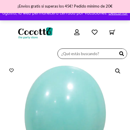
¡Envíos gratis si superas los 45€! Pedido mínimo de 20€
¡Nos vamos de vacaciones! ATENCIÓN - Del día 31 de julio al 11 de
agosto, la web permanecerá cerrada por vacaciones.
Descartar