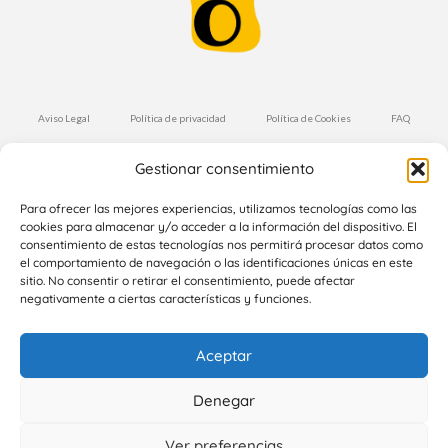
Aviso Legal
Política de privacidad
Política de Cookies
FAQ
Condiciones de Compra
Envíos y Devoluciones
Gestionar consentimiento
Suscríbete a nuestra Newsletter
Para ofrecer las mejores experiencias, utilizamos tecnologías como las
cookies para almacenar y/o acceder a la información del dispositivo. El
consentimiento de estas tecnologías nos permitirá procesar datos como
el comportamiento de navegación o las identificaciones únicas en este
Suscríbete
sitio. No consentir o retirar el consentimiento, puede afectar
negativamente a ciertas características y funciones.
Aceptar
Denegar
Copyright 2024 Cocottó. Todos los derechos reservados |
+34
Ver preferencias