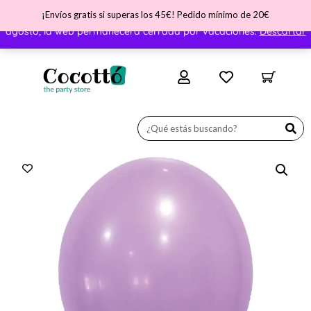
¡Envíos gratis si superas los 45€! Pedido mínimo de 20€
¡Nos vamos de vacaciones! ATENCIÓN - Del día 31 de julio al 11 de
agosto, la web permanecerá cerrada por vacaciones.
Descartar