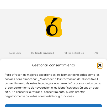
Aviso Legal
Política de privacidad
Política de Cookies
FAQ
Condiciones de Compra
Envíos y Devoluciones
Gestionar consentimiento
Suscríbete a nuestra Newsletter
Para ofrecer las mejores experiencias, utilizamos tecnologías como las
cookies para almacenar y/o acceder a la información del dispositivo. El
consentimiento de estas tecnologías nos permitirá procesar datos como
el comportamiento de navegación o las identificaciones únicas en este
Suscríbete
sitio. No consentir o retirar el consentimiento, puede afectar
negativamente a ciertas características y funciones.