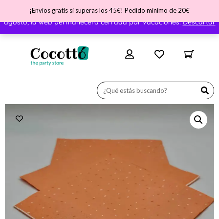
¡Envíos gratis si superas los 45€! Pedido mínimo de 20€
¡Nos vamos de vacaciones! ATENCIÓN - Del día 31 de julio al 11 de
agosto, la web permanecerá cerrada por vacaciones.
Descartar