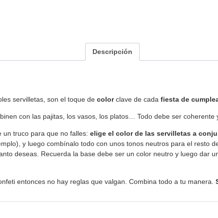
Descripción
les servilletas, son el toque de
color
clave de cada
fiesta de cumple
ombinen con las pajitas, los vasos, los platos… Todo debe ser coherente
 un truco para que no falles:
elige el color de las servilletas a conj
 ejemplo), y luego combínalo todo con unos tonos neutros para el resto 
tanto deseas. Recuerda la base debe ser un color neutro y luego dar un
confeti entonces no hay reglas que valgan. Combina todo a tu manera.