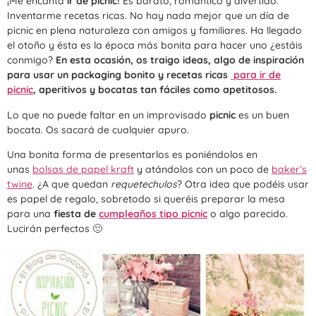
¡Me encanta
ir de picnic!
Es barato, romántico y divertido.
Inventarme recetas ricas. No hay nada mejor que un día de
picnic en plena naturaleza con amigos y familiares. Ha llegado
el otoño y ésta es la época más bonita para hacer uno ¿estáis
conmigo?
En esta ocasión, os traigo ideas, algo de inspiración
para usar un packaging bonito y recetas ricas
para ir de
picnic
, aperitivos y bocatas tan fáciles como apetitosos.
Lo que no puede faltar en un improvisado
picnic
es un buen
bocata. Os sacará de cualquier apuro.
Una bonita forma de presentarlos es poniéndolos en
unas
b
olsas de papel kraft
y atándolos con un poco de
baker’s
twin
e
. ¿A que quedan
requetechulos
? Otra idea que podéis usar
es papel de regalo, sobretodo si queréis preparar la mesa
para una
fiesta de
cumpleaños tipo picni
c
o algo parecido.
Lucirán perfectos 🙂