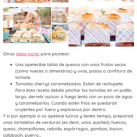
Otras
ideas picnic
para picotear:
Una apetecible tabla de quesos con unos frutos secos
(como nueces o almendras) y uvas, pasas o confitura de
tomate.
Tomates cherrys caramelizados. Están de rechupete.
Para ésta receta debéis pinchar los tomates en un palillo
largo, derretir azúcar a fuego lento con un poco de agua
y caramelizarlos. Cuando estén fríos se quedarán
crujientes por fuera y explosivos por dentro.
Y si por ejemplo si os apetece luciros y tenéis tiempo, preparad
unas tartaletas de verduras (es decir, unos
quiches
): huevos,
queso, champiñones, cebolla, espárragos, gambas, bacon,
calabacín, puerro…